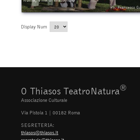
Ph. Francesco Ga
Display Num
®
O Thiasos TeatroNatura
Associazione Culturale
Via Pistoia 1 | 00182 Roma
SEGRETERIA:
thiasos@thiasos.it
segreteria@thiasos.it