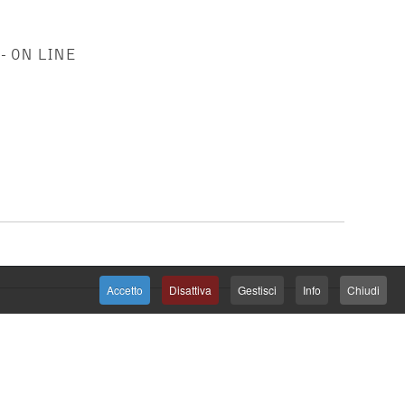
- ON LINE
Accetto
Disattiva
Gestisci
Info
Chiudi