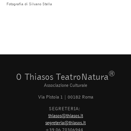
Fotografia di Silvano Stella
®
O Thiasos TeatroNatura
Associazione Culturale
Via Pistoia 1 | 00182 Roma
SEGRETERIA:
thiasos@thiasos.it
segreteria@thiasos.it
+39 06 70306944